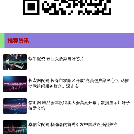
推荐资讯
蜗牛配资 云巨头放弃自研芯片
长宏网配资 长春市双阳区开展“党员包户聚民心”活动推
动党组织服务群众走深走实
信汇网 唯品会年度特卖大会高潮开幕，数据显示川妹子
偏爱金饰
卓信宝配资 杨瀚森的首秀引发中国球迷强烈关注