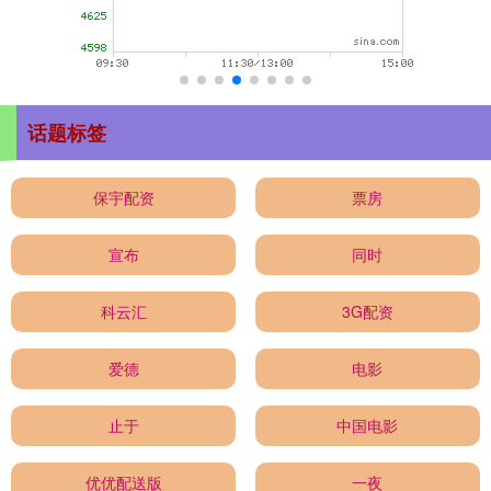
话题标签
保宇配资
票房
宣布
同时
科云汇
3G配资
爱德
电影
止于
中国电影
优优配送版
一夜