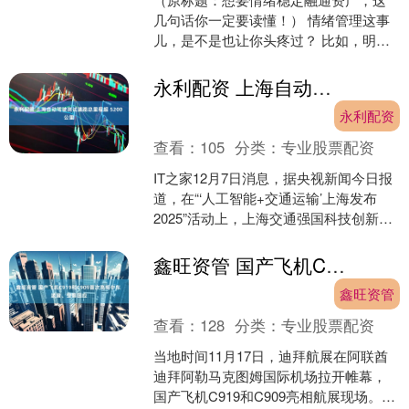
几句话你一定要读懂！） 情绪管理这事
儿，是不是也让你头疼过？ 比如，明明
想好好说话，结果一上头就炸了； 或者
心里堵得慌，越想越....
永利配资 上海自动驾驶测试道路总里程超 5200 公里
永利配资
查看：
105
分类：
专业股票配资
IT之家12月7日消息，据央视新闻今日报
道，在“‘人工智能+交通运输’上海发布
2025”活动上，上海交通强国科技创新建
设成果正式发布，多项举措同步落地。
据介绍....
鑫旺资管 国产飞机C919和C909首次亮相中东 波音、空客回应
鑫旺资管
查看：
128
分类：
专业股票配资
当地时间11月17日，迪拜航展在阿联酋
迪拜阿勒马克图姆国际机场拉开帷幕，
国产飞机C919和C909亮相航展现场。这