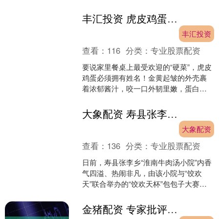
是中国商飞首次参加迪拜航展鑫旺资
管，将通过飞行....
丰汇投资 虎皮鸡蛋：外壳焦香内里入味，零失败家常硬菜
丰汇投资
查看：
116
分类：
专业股票配资
要说家里餐桌上最受欢迎的“硬菜”，虎皮
鸡蛋必须拥有姓名！金黄起皱的外壳裹
着浓郁酱汁，咬一口外韧里嫩，蛋白吸
满咸香汤汁，蛋黄绵密不噎人，不管是
配米饭、拌面条，还是....
大象配资 寿县张李乡：包子大赛聚人气 医保宣传入民心
大象配资
查看：
136
分类：
专业股票配资
日前，寿县张李乡“淮南牛肉汤小院”内香
气四溢、热闹非凡，由该小院与“饺欢
天”联合举办的“饺欢天杯”包包子大赛火
热开赛。这场以“包出寿县美味，赛出张
李风采”为主题....
金猪配资 专家批评阿美贸易协议让阿根廷处于“完全劣势”