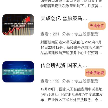
因是进口反弹且出口下降，这凸显了在
特朗普政府关税政策影响下，月度贸易
数据出现的巨大波动。 11月所有商品和
服务出口价值下....
天成创亿 雪原策马成绝唱 贺娇龙曾说：做短视频只为让更多人看见新疆
天成创亿
查看：
231
分类：
专业股票配资
封面新闻记者宋潇天成创亿 2026年1月
14日23时12分，新疆维吾尔自治区农产
品品牌建设与产销服务中心主任贺娇龙
同志因伤抢救无效，不幸离世，年仅47
岁。 据新....
传金所配资 国家人工智能应用中试基地（医疗）·浙江发布年度成果
传金所配资
查看：
192
分类：
专业股票配资
12月20日，国家人工智能应用中试基地
(医疗)·浙江(下称“浙江基地”)年度成果发
布，产业园区正式对外开放服务。今年6
月，在国家发展改革委、国家卫生健康