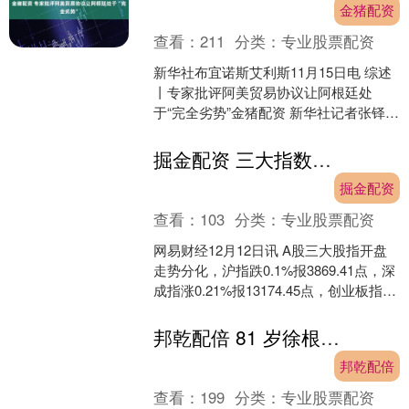
金猪配资
查看：
211
分类：
专业股票配资
新华社布宜诺斯艾利斯11月15日电 综述
丨专家批评阿美贸易协议让阿根廷处
于“完全劣势”金猪配资 新华社记者张铎王
钟毅金猪配资 阿根廷政府日前宣布与美
国达成贸易协....
掘金配资 三大指数开盘涨跌不一 贵金属板块高开
掘金配资
查看：
103
分类：
专业股票配资
网易财经12月12日讯 A股三大股指开盘
走势分化，沪指跌0.1%报3869.41点，深
成指涨0.21%报13174.45点，创业板指涨
0.29%报3172.73....
邦乾配倍 81 岁徐根宝：揽责离场，“最后一次” 背后是一生足球情
邦乾配倍
查看：
199
分类：
专业股票配资