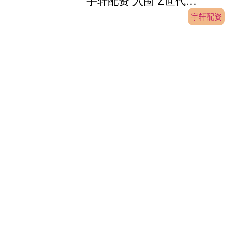
宇轩配资 入围“Z世代最喜爱的中国全球化品牌”！三七互娱以文化科技双轮驱动出海新征程
宇轩配资
查看：
175
分类：
专业股票配资
来源：滚动播报宇轩配资 （来源：北京
商报） 近日，全球知名社交平台
Snapchat与权威咨询公司凯度联合发
布“Z世代最喜爱的中国全球化品牌50
强”榜单。三七互娱....
个股实时涨跌榜
个股跌幅
个股流入
个股流出
换手率
个股涨幅
排名
名称
最新价
涨幅
换手率
1
N展芯
116.52
396.89%
79.39%
2
锐翔智能
110.02
20.21%
16.80%