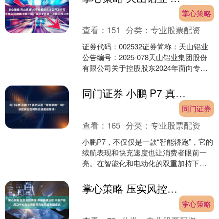
掌心策略
查看：
151
分类：
专业股票配资
证券代码：002532证券简称：天山铝业
公告编号：2025-078天山铝业集团股份
有限公司关于控股股东2024年面向专业
投资者非公开发行可交换公司债券（第
二期）....
同门证券 小鹏 P7 真的只是 “智能轿跑” 吗？续航真实性和快充速度超靠谱！
同门证券
查看：
165
分类：
专业股票配资
小鹏P7，不仅仅是一款“智能轿跑”，它的
续航表现和快充速度也让消费者眼前一
亮。在智能化和电动化的双重加持下，
小鹏P7成为了市场上的佼佼者。本文将
深入探讨小鹏P7....
掌心策略 压实风控责任 保障稳健运营 平安产险周口中心支公司召开风险防控专题会议
掌心策略