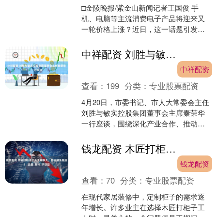
□金陵晚报/紫金山新闻记者王国俊 手
机、电脑等主流消费电子产品将迎来又
一轮价格上涨？近日，这一话题引发众
多网友和消费者关注。近日，记者走访
部分电脑、手机消费场所....
中祥配资 刘胜与敏实控股集团董事会主席秦荣华一行座谈
中祥配资
查看：
199
分类：
专业股票配资
4月20日，市委书记、市人大常委会主任
刘胜与敏实控股集团董事会主席秦荣华
一行座谈，围绕深化产业合作、推动增
资扩产、拓展多元投资等事宜进行了深
入交流。 刘胜代表市....
钱龙配资 木匠打柜子工人工期多久，如何避免拖延？_元誉_材料_子项目
钱龙配资
查看：
70
分类：
专业股票配资
在现代家居装修中，定制柜子的需求逐
年增长。许多业主在选择木匠打柜子工