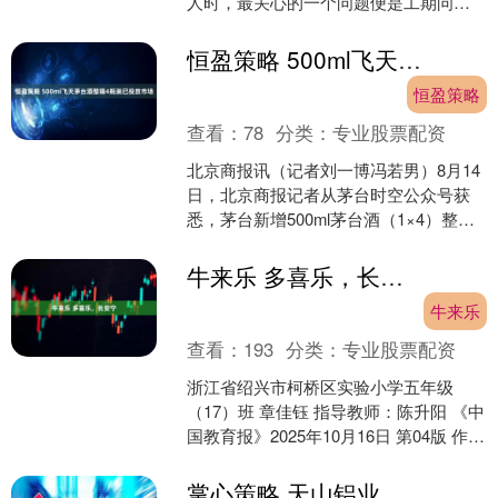
人时，最关心的一个问题便是工期问
题：木匠打柜子工人工期通常需要多长
时间？如何确保工期不被拖延....
恒盈策略 500ml飞天茅台酒整箱4瓶装已投放市场
恒盈策略
查看：
78
分类：
专业股票配资
北京商报讯（记者刘一博冯若男）8月14
日，北京商报记者从茅台时空公众号获
悉，茅台新增500ml茅台酒（1×4）整箱
规格已投放市场。据了解，目前500ml茅
台酒整....
牛来乐 多喜乐，长安宁
牛来乐
查看：
193
分类：
专业股票配资
浙江省绍兴市柯桥区实验小学五年级
（17）班 章佳钰 指导教师：陈升阳 《中
国教育报》2025年10月16日 第04版 作
者：章佳钰 发布于：北京市....
掌心策略 天山铝业 关于控股股东非公开发行可交换公司债券（第二期）赎回业务第一次提示性公告