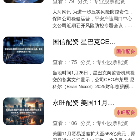
查看：
79
分类：
专业股票配资
大河网讯 为进一步压实风险防控责任，
保障公司稳健运营，平安产险周口中心
支公司近期召开风险防控专题会议，围
绕当前保险行业监管要求与周口本地市
场风险特征，共谋全流程....
国信配资 星巴克CEO去年薪酬缩水近七成，业绩改善难抵股价下跌
国信配资
查看：
175
分类：
专业股票配资
当地时间1月26日，星巴克向监管机构提
交的备案文件显示，公司CEO布莱恩·尼
科尔（Brian Niccol）2025财年总薪酬为
3100万美元，较2024财年的....
永旺配资 美国11月贸易逆差从2009年以来最低点反弹，因圣诞节前进口增长
永旺配资
查看：
106
分类：
专业股票配资
美国11月贸易逆差扩大至568亿美元，原