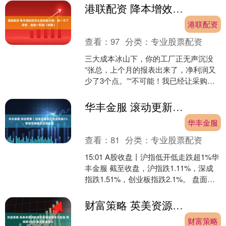
委指导支....
港联配资 降本增效的尽头是利益分配：统一不了思想，就统一利益（收藏）
港联配资
查看：
97
分类：
专业股票配资
三大成本冰山下，你的工厂正无声沉没
“张总，上个月的报表出来了，净利润又
少了3个点。”“不可能！我已经让采购把
每个螺丝的价格都压到最低了港联配
资，车间里的灯都规....
华丰金服 滚动更新丨创业板指低开低走跌超2%，智能驾驶概念逆势走强
华丰金服
查看：
81
分类：
专业股票配资
15:01 A股收盘丨沪指低开低走跌超1%华
丰金服 截至收盘，沪指跌1.11%，深成
指跌1.51%，创业板指跌2.1%。 盘面
上，光伏、半导体、两岸融合、超硬
材....
财富策略 英美资源并购泰克资源获加拿大批准 将组建500亿美元矿业巨头
财富策略