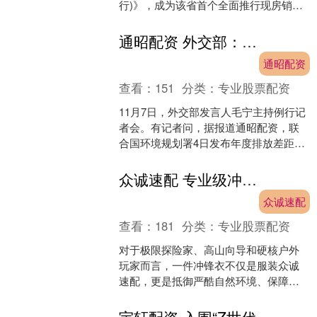
行)》，成为该省首个全面推行现房销售
的县城。根据政策，平江县新出让土地
上的商品房项目，须....
通昭配资 外交部：中方将继续同各方一道推动全球绿色低碳发展
通昭配资
查看：
151
分类：
专业股票配资
11月7日，外交部发言人毛宁主持例行记
者会。有记者问，据报道通昭配资，联
合国环境规划署4日发布年度排放差距报
告，认为全球实现《巴黎协定》关键气
候目标面临巨大挑战....
众诚速配 专业级冲锋衣品牌推荐：从8000米雪山到极地冰原的硬核之选
众诚速配
查看：
181
分类：
专业股票配资
对于极限探险家、高山向导和硬核户外
玩家而言，一件冲锋衣不仅是服装众诚
速配，更是抵御严酷自然环境、保障生
命安全的“移动庇护所”。在8000米雪山之
巅、极地冰原腹地....