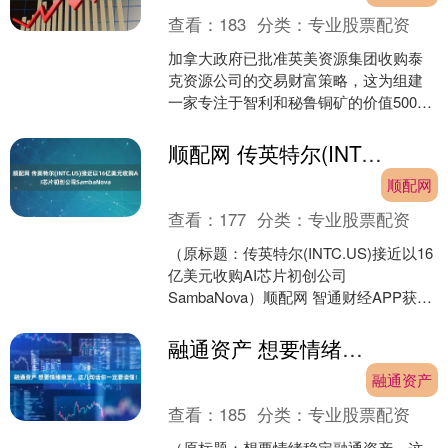
查看：
183
分类：
专业股票配资
加拿大政府已批准英美资源集团收购泰
克资源公司的交易财富策略，这为组建
一家专注于智利和秘鲁铜矿的价值500亿
美元的金属巨头扫清了障碍。 根据《加
拿大投资法》作出的....
顺配网 传英特尔(INTC.US)接近以16亿美元收购AI芯片初创公司SambaNova
顺配网
查看：
177
分类：
专业股票配资
（原标题：传英特尔(INTC.US)接近以16
亿美元收购AI芯片初创公司
SambaNova）顺配网 智通财经APP获
悉，知情人士透露称，英特尔
(INTC.US)....
融通资产 想要情绪稳定，这几句话你一定要读懂！
融通资产
查看：
185
分类：
专业股票配资
（原标题：想要情绪稳定融通资产，这