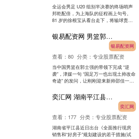
全运会男足 U20 组别半决赛的终场哨声
邦乾配倍，为上海队的征程画上句号。
81 岁的徐根宝从看台走下，将输球责任
轻轻揽在自己身上：“责任在我，我没实
现目标”。这....
银易配资网 男篮郭士强逆袭！国足邵佳一，能复制土帅改命奇迹吗？
银易配资网
查看：
80
分类：
专业股票配资
当中国男篮在郭士强的带领下完成 “逆
袭”，津媒一句 “国足万一也出现土帅改命
奇迹” 的发问，让刚刚迎来新帅邵佳一的
中国男足再次成为焦点。从青岛西海岸
到国足帅位，....
奕汇网 湖南平江县拟全面推行现房销售
奕汇网
查看：
177
分类：
专业股票配资
湖南省平江县近日出台《全面推行现房
销售和“好房子”规划建设的若干措施(试