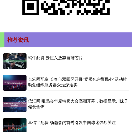
推荐资讯
蜗牛配资 云巨头放弃自研芯片
长宏网配资 长春市双阳区开展“党员包户聚民心”活动推
动党组织服务群众走深走实
信汇网 唯品会年度特卖大会高潮开幕，数据显示川妹子
偏爱金饰
卓信宝配资 杨瀚森的首秀引发中国球迷强烈关注