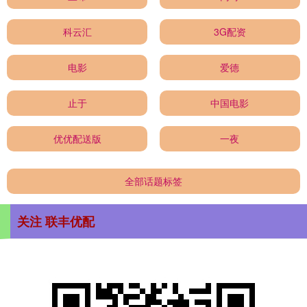
科云汇
3G配资
电影
爱德
止于
中国电影
优优配送版
一夜
全部话题标签
关注 联丰优配