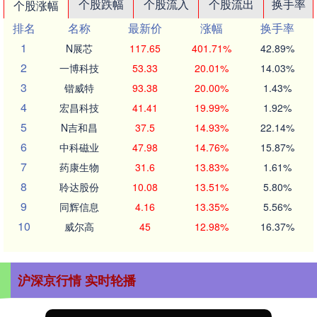
个股跌幅
个股流入
个股流出
换手率
个股涨幅
排名
名称
最新价
涨幅
换手率
1
N展芯
117.65
401.71%
42.89%
2
一博科技
53.33
20.01%
14.03%
3
锴威特
93.38
20.00%
1.43%
4
宏昌科技
41.41
19.99%
1.92%
5
N吉和昌
37.5
14.93%
22.14%
6
中科磁业
47.98
14.76%
15.87%
7
药康生物
31.6
13.83%
1.61%
8
聆达股份
10.08
13.51%
5.80%
9
同辉信息
4.16
13.35%
5.56%
10
威尔高
45
12.98%
16.37%
沪深京行情 实时轮播