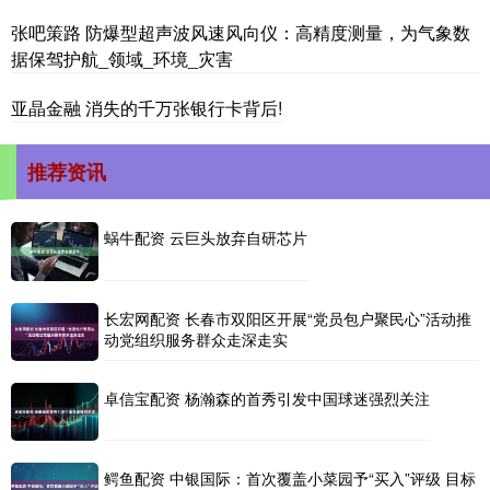
张吧策路 防爆型超声波风速风向仪：高精度测量，为气象数
据保驾护航_领域_环境_灾害
亚晶金融 消失的千万张银行卡背后!
推荐资讯
蜗牛配资 云巨头放弃自研芯片
长宏网配资 长春市双阳区开展“党员包户聚民心”活动推
动党组织服务群众走深走实
卓信宝配资 杨瀚森的首秀引发中国球迷强烈关注
鳄鱼配资 中银国际：首次覆盖小菜园予“买入”评级 目标