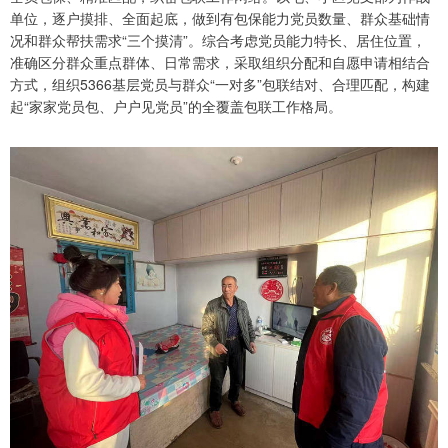
单位，逐户摸排、全面起底，做到有包保能力党员数量、群众基础情
况和群众帮扶需求“三个摸清”。综合考虑党员能力特长、居住位置，
准确区分群众重点群体、日常需求，采取组织分配和自愿申请相结合
方式，组织5366基层党员与群众“一对多”包联结对、合理匹配，构建
起“家家党员包、户户见党员”的全覆盖包联工作格局。