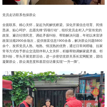
党员走访联系包保群众
全面联系、精心关怀，架起为民解忧桥梁。深化开展信念培育、民情
恳谈、贴心呵护、志愿先锋“四项行动”，组织党员走村入户宣传党的
政策、遍访社情民意、调处矛盾纠纷、帮助解决问题，年初以来宣讲
政策法规2900余场次，提供致富信息1900余条，解决群众问题5800
余个。发挥党员人熟、地熟、情况熟的优势，通过日常闲唠嗑、拉家
常等方式给予群众交流陪伴和人文关怀，积极帮助调解家庭矛盾、邻
里纠纷，带头开展党群活动，进一步密切党群关系长宏网配资，团结
凝聚群众，群众满意度和基层信访量实现“一升一降”。