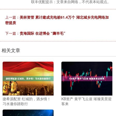
联丰优配提示：文章来自网络，不代表本站观点。
上一篇：
美林资管 累计建成充电桩61.4万个 湖北城乡充电网络加
密提质
下一篇：
贵海国际 在进博会 “薅羊毛”
相关文章
捷希源配资 红城韵，酒乡情！
KB资产 黄平飞云崖 璀璨美景迎
习水邀你踏歌行
客来