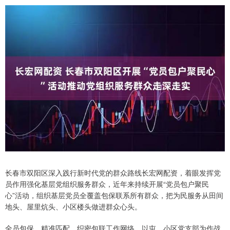
长春市双阳区深入践行新时代党的群众路线长宏网配资，着眼发挥党
员作用强化基层党组织服务群众，近年来持续开展“党员包户聚民
心”活动，组织基层党员全覆盖包保联系所有群众，把为民服务从田间
地头、屋里炕头、小区楼头做进群众心头。
全员包保、精准匹配，织密包联工作网络。以屯、小区党支部为作战